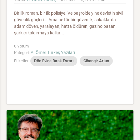
Bir ilk roman, bir ilk polisiye. Ve başrolde yine devletin sivil
güvenlik güçleri... Ama ne tür bir güvenlik; sokaklarda
adam döven, yaralayan, hatta öldüren, gazino basan,
şarkıcı kaldırmaya kalka...
0 Yorum
A. Ömer Türkeş Yazıları
Kategori:
Etiketler:
Dön Evine Bırak Esrarı
Cihangir Artun