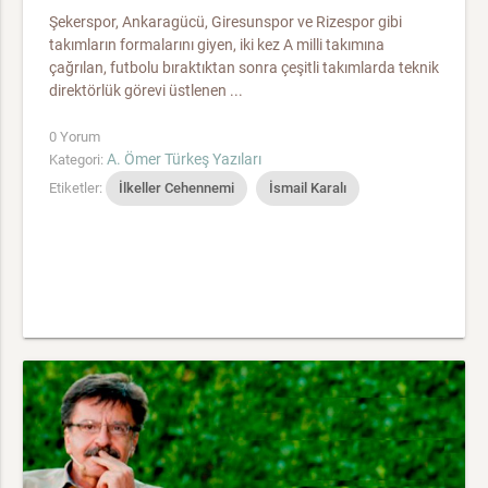
Şekerspor, Ankaragücü, Giresunspor ve Rizespor gibi
takımların formalarını giyen, iki kez A milli takımına
çağrılan, futbolu bıraktıktan sonra çeşitli takımlarda teknik
direktörlük görevi üstlenen ...
0 Yorum
A. Ömer Türkeş Yazıları
Kategori:
Etiketler:
İlkeller Cehennemi
İsmail Karalı