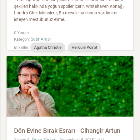
şekilleri hakkında yoğun spoiler içerir. Whitehaven Konağı,
Londra Cher Monsieur, Bu mesele hakkında yardımımı
isteyen mektubunuz elime...
0 Yorum
Satır Arası
Kategori:
Etiketler:
Agatha Christie
Hercule Poirot
Dön Evine Bırak Esrarı - Cihangir Artun
A. Ömer Türkeş
Yazan:
- December 15, 2015 11:14