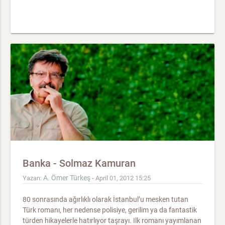
Banka - Solmaz Kamuran
A. Ömer Türkeş
Yazan:
- April 01, 2012 15:25
80 sonrasında ağırlıklı olarak İstanbul’u mesken tutan
Türk romanı, her nedense polisiye, gerilim ya da fantastik
türden hikayelerle hatırlıyor taşrayı. Ilk romanı yayımlanan