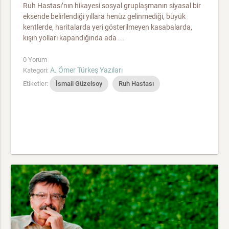
Ruh Hastası’nın hikayesi sosyal gruplaşmanın siyasal bir
eksende belirlendiği yıllara henüz gelinmediği, büyük
kentlerde, haritalarda yeri gösterilmeyen kasabalarda,
kışın yolları kapandığında ada ...
0 Yorum
A. Ömer Türkeş Yazıları
Kategori:
Etiketler:
İsmail Güzelsoy
Ruh Hastası