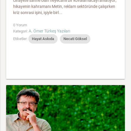
cinayete sahne olan heyecanlı bir kovalamacayı anlatıyor;
hikayenin kahramanı Metin, reklam sektöründe çalışırken
kriz sonrasi işini, işiyle birl...
0 Yorum
A. Ömer Türkeş Yazıları
Kategori:
Etiketler:
Hayat Askıda
Necati Göksel