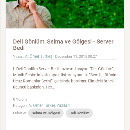
Deli Gönlüm, Selma ve Gölgesi - Server
Bedi
A. Ömer Türkeş
Yazan:
- December 11, 2015 00:27
I- Deli Gönlüm Server Bedi imzasını taşıyan “Deli Gönlüm”,
Münih Fehim imzalı kapak ilistürasyonu ile “Semih Lütfinin
Ucuz Romanlar Serisi” içerisinde basılmış. Elimdeki örnek
ücüncü baskıdan. Her...
0 Yorum
A. Ömer Türkeş Yazıları
Kategori:
Etiketler:
Selma ve Gölgesi
Deli Gönlüm