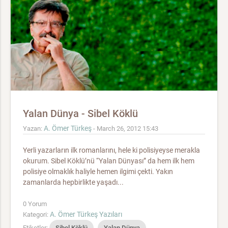
Yalan Dünya - Sibel Köklü
A. Ömer Türkeş
Yazan:
- March 26, 2012 15:43
Yerli yazarların ilk romanlarını, hele ki polisiyeyse merakla
okurum. Sibel Köklü’nü “Yalan Dünyası” da hem ilk hem
polisiye olmaklık haliyle hemen ilgimi çekti. Yakın
zamanlarda hepbirlikte yaşadı...
0 Yorum
A. Ömer Türkeş Yazıları
Kategori:
Etiketler:
Sibel Köklü
Yalan Dünya