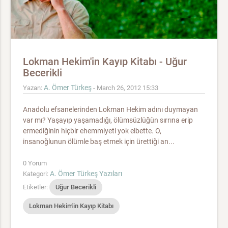
Lokman Hekim'in Kayıp Kitabı - Uğur
Becerikli
A. Ömer Türkeş
Yazan:
- March 26, 2012 15:33
Anadolu efsanelerinden Lokman Hekim adını duymayan
var mı? Yaşayıp yaşamadığı, ölümsüzlüğün sırrına erip
ermediğinin hiçbir ehemmiyeti yok elbette. O,
insanoğlunun ölümle baş etmek için ürettiği an...
0 Yorum
A. Ömer Türkeş Yazıları
Kategori:
Etiketler:
Uğur Becerikli
Lokman Hekim'in Kayıp Kitabı