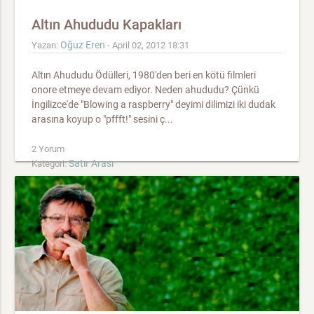
Altın Ahududu Kapakları
Oğuz Eren
Yazan:
- April 02, 2012 18:31
Altın Ahududu Ödülleri, 1980'den beri en kötü filmleri
onore etmeye devam ediyor. Neden ahududu? Çünkü
İngilizce'de "Blowing a raspberry" deyimi dilimizi iki dudak
arasına koyup o "pffft!" sesini ç...
2 Yorum
Satır Arası
Kategori: