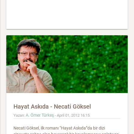
Hayat Askıda - Necati Göksel
A. Ömer Türkeş
Yazan:
- April 01, 2012 16:15
Necati Göksel, ilk romanı “Hayat Askıda”da bir dizi