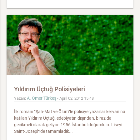
Yıldırım Üçtuğ Polisiyeleri
A. Ömer Türkeş
Yazan:
- April 02, 2012 15:48
İlk romanı “Şah-Mat ve Ölüm”le polisiye yazarlar kervanına
katılan Yıldırım Üçtuğ, edebiyatın dışından, biraz da
gecikmeli olarak geliyor. 1956 İstanbul doğumlu o. Liseyi
Saint-Joseph’de tamamladık...