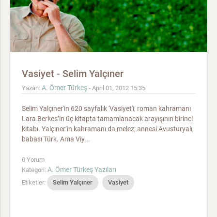
Vasiyet - Selim Yalçıner
A. Ömer Türkeş
Yazan:
- April 01, 2012 15:35
Selim Yalçıner'in 620 sayfalık 'Vasiyet'i, roman kahramanı
Lara Berkes’in üç kitapta tamamlanacak arayışının birinci
kitabı. Yalçıner’in kahramanı da melez; annesi Avusturyalı,
babası Türk. Ama Viy...
0 Yorum
A. Ömer Türkeş Yazıları
Kategori:
Etiketler:
Selim Yalçıner
Vasiyet