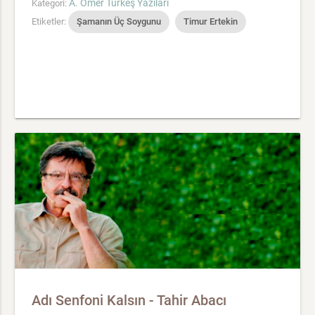
A. Ömer Türkeş Yazıları
Kategori:
Etiketler:
Şamanın Üç Soygunu
Timur Ertekin
Adı Senfoni Kalsın - Tahir Abacı