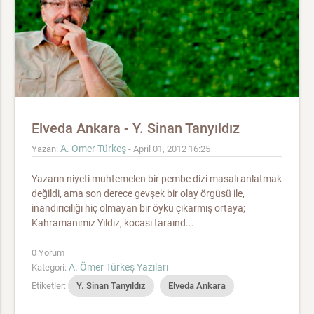
Elveda Ankara - Y. Sinan Tanyıldız
A. Ömer Türkeş
Yazan:
- April 01, 2012 16:25
Yazarın niyeti muhtemelen bir pembe dizi masalı anlatmak
değildi, ama son derece gevşek bir olay örgüsü ile,
inandırıcılığı hiç olmayan bir öykü çıkarmış ortaya;
Kahramanımız Yıldız, kocası taraınd...
0 Yorum
A. Ömer Türkeş Yazıları
Kategori:
Etiketler:
Y. Sinan Tanyıldız
Elveda Ankara