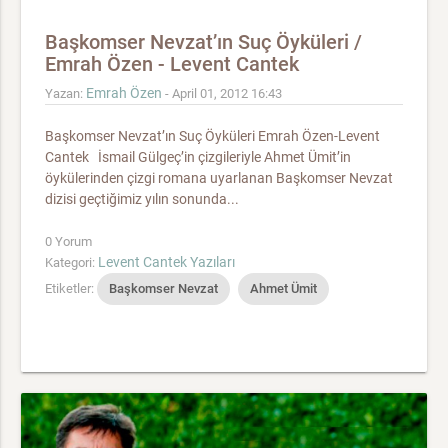
Başkomser Nevzat’ın Suç Öyküleri /
Emrah Özen - Levent Cantek
Emrah Özen
Yazan:
- April 01, 2012 16:43
Başkomser Nevzat’ın Suç Öyküleri Emrah Özen-Levent
Cantek İsmail Gülgeç’in çizgileriyle Ahmet Ümit’in
öykülerinden çizgi romana uyarlanan Başkomser Nevzat
dizisi geçtiğimiz yılın sonunda...
0 Yorum
Levent Cantek Yazıları
Kategori:
Etiketler:
Başkomser Nevzat
Ahmet Ümit