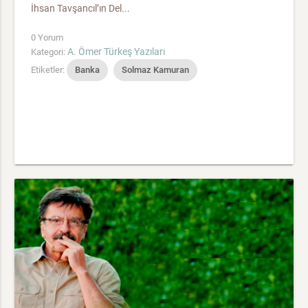
İhsan Tavşancıl’ın Del...
0 Yorum
A. Ömer Türkeş Yazıları
Kategori:
Etiketler:
Banka
Solmaz Kamuran