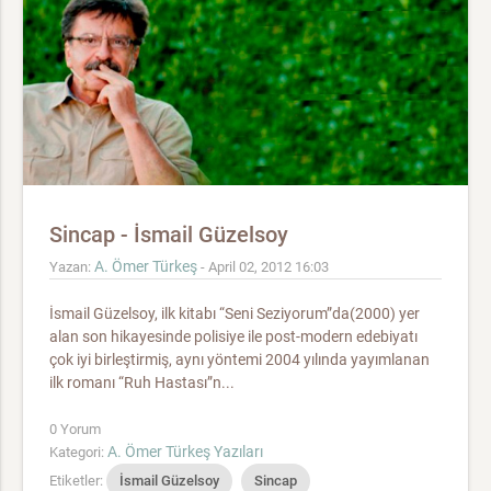
Sincap - İsmail Güzelsoy
A. Ömer Türkeş
Yazan:
- April 02, 2012 16:03
İsmail Güzelsoy, ilk kitabı “Seni Seziyorum”da(2000) yer
alan son hikayesinde polisiye ile post-modern edebiyatı
çok iyi birleştirmiş, aynı yöntemi 2004 yılında yayımlanan
ilk romanı “Ruh Hastası”n...
0 Yorum
A. Ömer Türkeş Yazıları
Kategori:
Etiketler:
İsmail Güzelsoy
Sincap