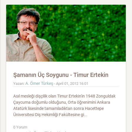
Şamanın Üç Soygunu - Timur Ertekin
A. Ömer Türkeş
Yazan:
- April 01, 2012 16:01
Asıl mesleği dişçilik olan Timur Ertekin'in 1948 Zonguldak
Çaycuma doğumlu olduğunu, Orta öğrenimini Ankara
Atatürk lisesinde tamamladıktan sonra Hacettepe
Üniversitesi Diş Hekimliği Fakültesine gi...
0 Yorum